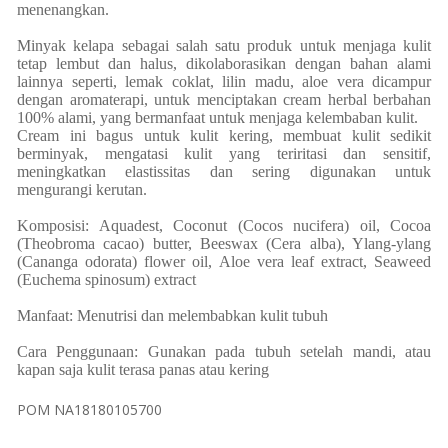
menenangkan.
Minyak kelapa sebagai salah satu produk untuk menjaga kulit
tetap lembut dan halus, dikolaborasikan dengan bahan alami
lainnya seperti, lemak coklat, lilin madu, aloe vera dicampur
dengan aromaterapi, untuk menciptakan cream herbal berbahan
100% alami, yang bermanfaat untuk menjaga kelembaban kulit.
Cream
ini bagus untuk kulit kering, membuat kulit sedikit
berminyak, mengatasi kulit yang teriritasi dan sensitif,
meningkatkan elastissitas dan sering digunakan untuk
mengurangi kerutan.
Komposisi:
Aquadest, Coconut (Cocos nucifera) oil, Cocoa
(Theobroma cacao) butter, Beeswax (Cera alba), Ylang-ylang
(Cananga odorata) flower oil, Aloe vera leaf extract, Seaweed
(Euchema spinosum) extract
Manfaat: Menutrisi dan melembabkan kulit tubuh
Cara Penggunaan: Gunakan pada tubuh setelah mandi, atau
kapan saja kulit terasa panas atau kering
POM NA18180105700