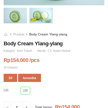
Produk
Body Cream Ylang-ylang
Body Cream Ylang-ylang
Balsem Taru Hangat (
Massage Oil Green Tea
spice balm )
Kategori:
Krim Tubuh
Merek:
CV. Nadis Herbal
Rp73.000
Rp62.000
Rp154.000 /pcs
(0 Ulasan)
10
tersedia
GR:
100
Rp154.000
Total harga: