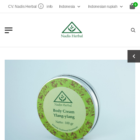
0
Indonesia
Indonesian rupiah
CV. Nadis Herbal
infonadisherbal@gmail.com