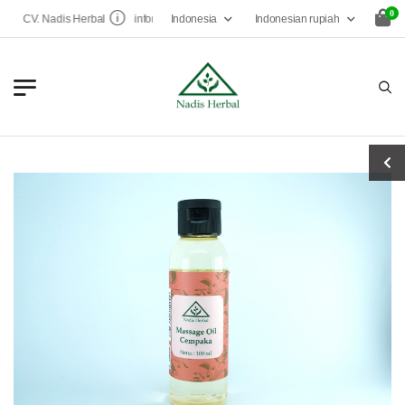
0
Indonesia
Indonesian rupiah
CV. Nadis Herbal
infonadisherbal@gmail.com