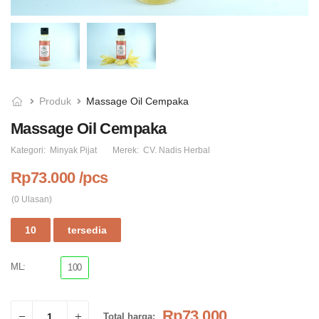
Produk
Massage Oil Cempaka
Massage Oil Cempaka
Balsem Taru Hangat (
Massage Oil Green Tea
spice balm )
Kategori:
Minyak Pijat
Merek:
CV. Nadis Herbal
Rp73.000
Rp62.000
Rp73.000 /pcs
(0 Ulasan)
10
tersedia
ML:
100
Rp73.000
Total harga: