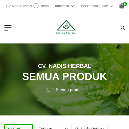
0
Indonesia
Indonesian rupiah
CV. Nadis Herbal
infonadisherbal@gmail.com
CV. NADIS HERBAL
SEMUA PRODUK
Semua produk
/
SARING