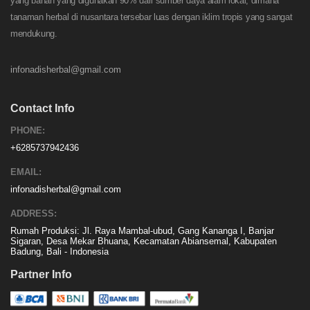
yang bahan yang digunakan 90% dari sumber daya alam lokal, dimana
tanaman herbal di nusantara tersebar luas dengan iklim tropis yang sangat
mendukung.
infonadisherbal@gmail.com
Contact Info
PHONE:
+6285737942436
EMAIL:
infonadisherbal@gmail.com
ADDRESS:
Rumah Produksi: Jl. Raya Mambal-ubud, Gang Kananga I, Banjar
Sigaran, Desa Mekar Bhuana, Kecamatan Abiansemal, Kabupaten
Badung, Bali - Indonesia
Partner Info