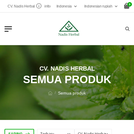
0
Indonesia
Indonesian rupiah
CV. Nadis Herbal
infonadisherbal@gmail.com
CV. NADIS HERBAL
SEMUA PRODUK
Semua produk
/
SARING