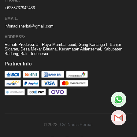
PHONE:
+6285737942436
EMAIL:
infonadisherbal@gmail.com
ADDRESS:
Rumah Produksi: Jl. Raya Mambal-ubud, Gang Kananga I, Banjar
Sigaran, Desa Mekar Bhuana, Kecamatan Abiansemal, Kabupaten
Badung, Bali - Indonesia
Partner Info
© 2022,
CV. Nadis Herbal
.