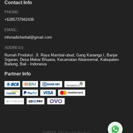
Contact Info
PHONE:
+6285737942436
EMAIL:
infonadisherbal@gmail.com
ADDRESS:
Rumah Produksi: Jl. Raya Mambal-ubud, Gang Kananga I, Banjar
Sigaran, Desa Mekar Bhuana, Kecamatan Abiansemal, Kabupaten
Badung, Bali - Indonesia
Partner Info
© 2022,
CV. Nadis Herbal
.