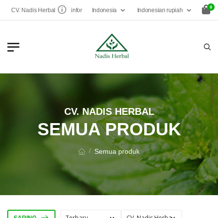
0
Indonesia
Indonesian rupiah
CV. Nadis Herbal
infonadisherbal@gmail.com
CV. NADIS HERBAL
SEMUA PRODUK
Semua produk
/
SARING