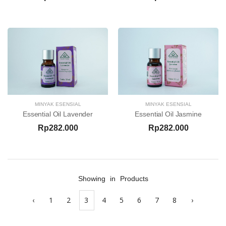
MINYAK ESENSIAL
MINYAK ESENSIAL
Essential Oil Lavender
Essential Oil Jasmine
Rp282.000
Rp282.000
Showing
in
Products
‹
1
2
3
4
5
6
7
8
›